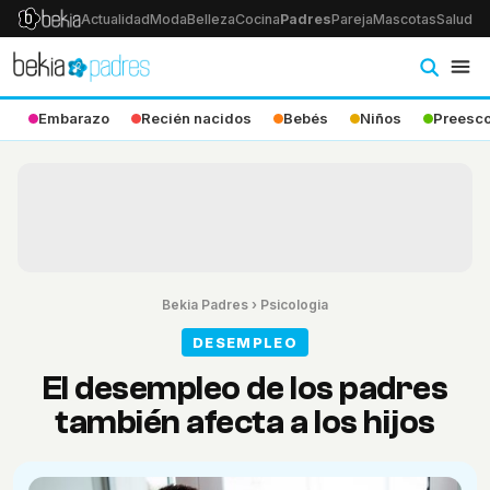
Actualidad
Moda
Belleza
Cocina
Padres
Pareja
Mascotas
Salud
Ps
Embarazo
Recién nacidos
Bebés
Niños
Preesco
Bekia Padres
›
Psicologia
DESEMPLEO
El desempleo de los padres
también afecta a los hijos