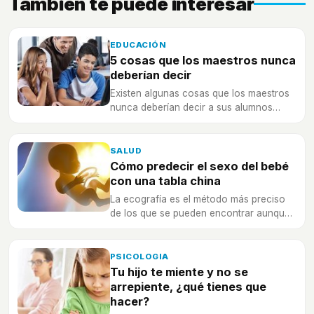
También te puede interesar
EDUCACIÓN
5 cosas que los maestros nunca
deberían decir
Existen algunas cosas que los maestros
nunca deberían decir a sus alumnos
porque repercutiría muy negativamente
en ellos.
SALUD
Cómo predecir el sexo del bebé
con una tabla china
La ecografía es el método más preciso
de los que se pueden encontrar aunque
se puede probar con la tabla china.
PSICOLOGIA
Tu hijo te miente y no se
arrepiente, ¿qué tienes que
hacer?