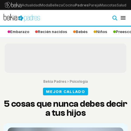
Actualidad
Moda
Belleza
Cocina
Padres
Pareja
Mascotas
Salud
Ps
Embarazo
Recién nacidos
Bebés
Niños
Preesco
Bekia Padres
›
Psicologia
MEJOR CALLADO
5 cosas que nunca debes decir
a tus hijos