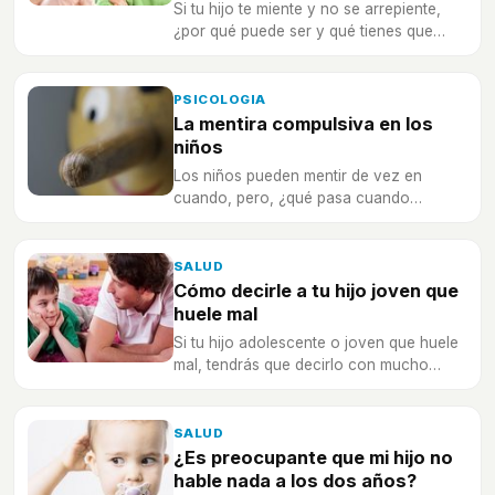
Si tu hijo te miente y no se arrepiente,
¿por qué puede ser y qué tienes que
hacer para que no pase más?
PSICOLOGIA
La mentira compulsiva en los
niños
Los niños pueden mentir de vez en
cuando, pero, ¿qué pasa cuando
mienten una y otra vez sin motivos
aparentes?
SALUD
Cómo decirle a tu hijo joven que
huele mal
Si tu hijo adolescente o joven que huele
mal, tendrás que decirlo con mucho
tacto para conseguir cambios...
SALUD
¿Es preocupante que mi hijo no
hable nada a los dos años?