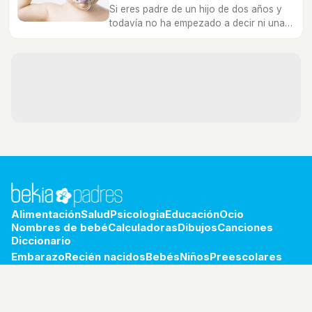
Si eres padre de un hijo de dos años y
todavía no ha empezado a decir ni una
palabra es normal que estés
preocupado.
Alimentación
Salud
Psicologia
Educación
Ocio
Nombres de bebé
Calculadoras
Dibujos
Canciones
Diccionario
Embarazo
Recién nacidos
Bebés
Niños
Preescolares
Escolares
Preadolescentes
Adolescentes
Jóvenes
bekia.es
·
moda
·
belleza
·
cocina
·
padres
·
pareja
·
mascotas
·
salud
·
psicología
·
hogar
·
fit
·
viajes