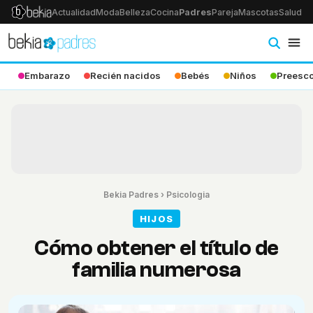
Actualidad
Moda
Belleza
Cocina
Padres
Pareja
Mascotas
Salud
Ps
Embarazo
Recién nacidos
Bebés
Niños
Preesco
Bekia Padres
›
Psicologia
HIJOS
Cómo obtener el título de
familia numerosa