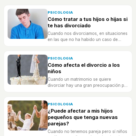
PSICOLOGIA
Cómo tratar a tus hijos o hijas si
te has divorciado
Cuando nos divorciamos, en situaciones
en las que no ha habido un caso de
maltrato, debemos de ser cuidadosos
por cómo nos dirigimos a nuestros hijos
e hijas.
PSICOLOGIA
Cómo afecta el divorcio a los
niños
Cuando un matrimonio se quiere
divorciar hay una gran preocupación por
cómo puede afectar esto a sus hijos, te
ayudamos a entender cómo viven este
proceso.
PSICOLOGIA
¿Puede afectar a mis hijos
pequeños que tenga nuevas
parejas?
Cuando no tenemos pareja pero sí niños