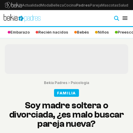
Actualidad
Moda
Belleza
Cocina
Padres
Pareja
Mascotas
Salud
Ps
Embarazo
Recién nacidos
Bebés
Niños
Preesco
Bekia Padres
›
Psicologia
FAMILIA
Soy madre soltera o
divorciada, ¿es malo buscar
pareja nueva?