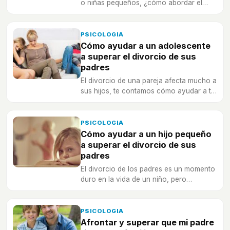
o niñas pequeños, ¿cómo abordar el
tema de las nuevas parejas? ¿Cómo les
afecta?
PSICOLOGIA
Cómo ayudar a un adolescente
a superar el divorcio de sus
padres
El divorcio de una pareja afecta mucho a
sus hijos, te contamos cómo ayudar a tu
hijo adolescente a superar esta situació.
PSICOLOGIA
Cómo ayudar a un hijo pequeño
a superar el divorcio de sus
padres
El divorcio de los padres es un momento
duro en la vida de un niño, pero
podemos ayudarle a que lo supere con
éxito.
PSICOLOGIA
Afrontar y superar que mi padre