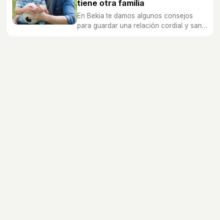
tiene otra familia
En Bekia te damos algunos consejos
para guardar una relación cordial y sana
con unos posibles nuevos miembros de
la familia.
Alimentación
Salud
Psicologia
Educación
Ocio
Nombres de bebé
Calculadoras
Dibujos
Canciones
Diccionario
Embarazo
Recién nacidos
Bebés
Niños
Preescolares
Escolares
Preadolescentes
Adolescentes
Jóvenes
bekia.es
·
moda
·
belleza
·
cocina
·
padres
·
pareja
·