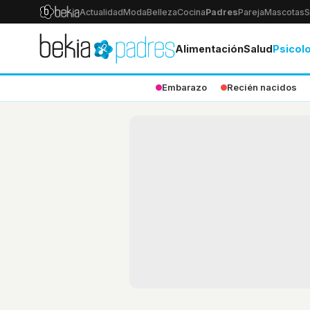
Actualidad
Moda
Belleza
Cocina
Padres
Pareja
Mascotas
S
Alimentación
Salud
Psicol
Embarazo
Recién nacidos