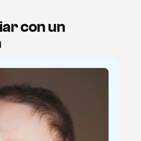
iar con un
a