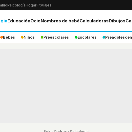
alud
Psicología
Hogar
Fit
Viajes
ogia
Educación
Ocio
Nombres de bebé
Calculadoras
Dibujos
Ca
Bebés
Niños
Preescolares
Escolares
Preadolescen
Bekia Padres
›
Psicologia