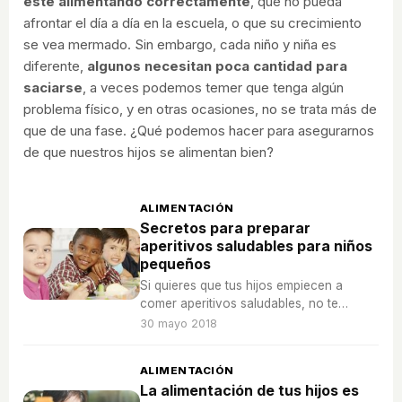
esté alimentando correctamente
, que no pueda
afrontar el día a día en la escuela, o que su crecimiento
se vea mermado. Sin embargo, cada niño y niña es
diferente,
algunos necesitan poca cantidad para
saciarse
, a veces podemos temer que tenga algún
problema físico, y en otras ocasiones, no se trata más de
que de una fase. ¿Qué podemos hacer para asegurarnos
de que nuestros hijos se alimentan bien?
ALIMENTACIÓN
Secretos para preparar
aperitivos saludables para niños
pequeños
Si quieres que tus hijos empiecen a
comer aperitivos saludables, no te
pierdas estos secretos para conseguirlo.
30 mayo 2018
ALIMENTACIÓN
La alimentación de tus hijos es