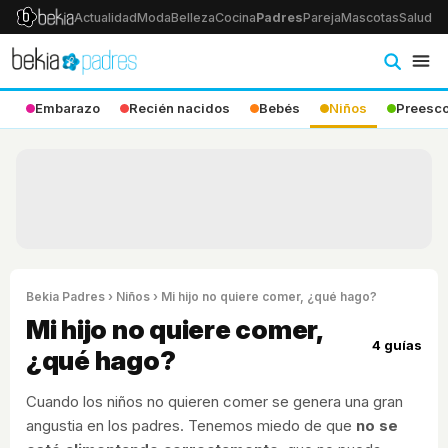
Actualidad
Moda
Belleza
Cocina
Padres
Pareja
Mascotas
Salud
Ps
Embarazo
Recién nacidos
Bebés
Niños
Preesco
Bekia Padres
›
Niños
› Mi hijo no quiere comer, ¿qué hago?
Mi hijo no quiere comer,
4 guías
¿qué hago?
Cuando los niños no quieren comer se genera una gran
angustia en los padres. Tenemos miedo de que
no se