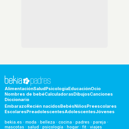
Alimentación
Salud
Psicologia
Educación
Ocio
Nombres de bebé
Calculadoras
Dibujos
Canciones
Diccionario
Embarazo
Recién nacidos
Bebés
Niños
Preescolares
Escolares
Preadolescentes
Adolescentes
Jóvenes
bekia.es
·
moda
·
belleza
·
cocina
·
padres
·
pareja
·
mascotas
·
salud
·
psicología
·
hogar
·
fit
·
viajes