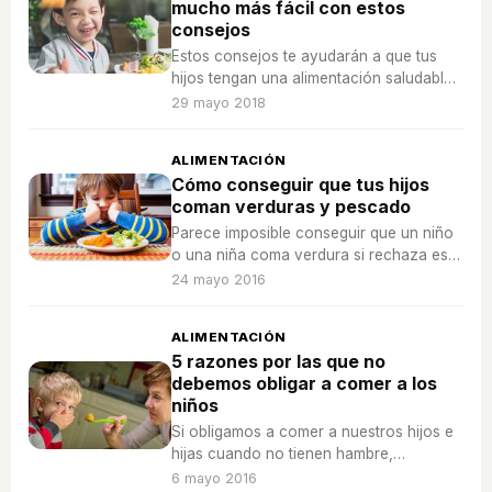
mucho más fácil con estos
consejos
Estos consejos te ayudarán a que tus
hijos tengan una alimentación saludable
desde bien pequeños.
29 mayo 2018
ALIMENTACIÓN
Cómo conseguir que tus hijos
coman verduras y pescado
Parece imposible conseguir que un niño
o una niña coma verdura si rechaza este
tipo de alimentos, pero en verdad es
24 mayo 2016
posible con mucha paciencia.
ALIMENTACIÓN
5 razones por las que no
debemos obligar a comer a los
niños
Si obligamos a comer a nuestros hijos e
hijas cuando no tienen hambre,
convertiremos la hora de la comida en
6 mayo 2016