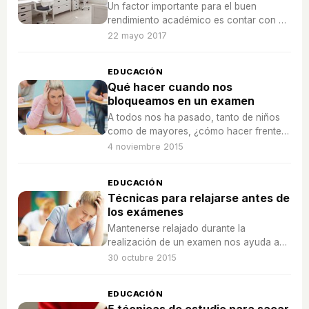
Un factor importante para el buen
rendimiento académico es contar con un
lugar de estudio adecuado, cómodo,
22 mayo 2017
organizado y bien iluminado.
EDUCACIÓN
Qué hacer cuando nos
bloqueamos en un examen
A todos nos ha pasado, tanto de niños
como de mayores, ¿cómo hacer frente
al bloqueo en un examen en diferentes
4 noviembre 2015
situaciones?
EDUCACIÓN
Técnicas para relajarse antes de
los exámenes
Mantenerse relajado durante la
realización de un examen nos ayuda a
superarlo con éxito, ¿cómo podemos
30 octubre 2015
relajarnos antes de hacer el examen?
EDUCACIÓN