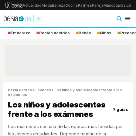
Actualidad
Moda
Belleza
Cocina
Padres
Pareja
Mascotas
Salud
Ps
Embarazo
Recién nacidos
Bebés
Niños
Preesco
Bekia Padres
›
Jóvenes
› Los niños y adolescentes frente a los
exámenes
Los niños y adolescentes
7 guías
frente a los exámenes
Los exámenes son una de las épocas más temidas por
los jóvenes estudiantes. Depende mucho de la