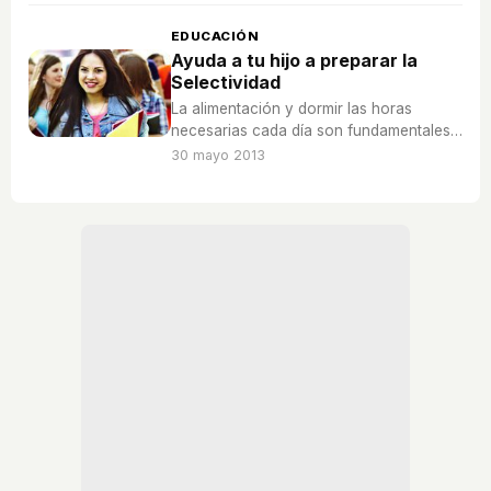
EDUCACIÓN
Ayuda a tu hijo a preparar la
Selectividad
La alimentación y dormir las horas
necesarias cada día son fundamentales
a la hora de preparar la Selectividad.
30 mayo 2013