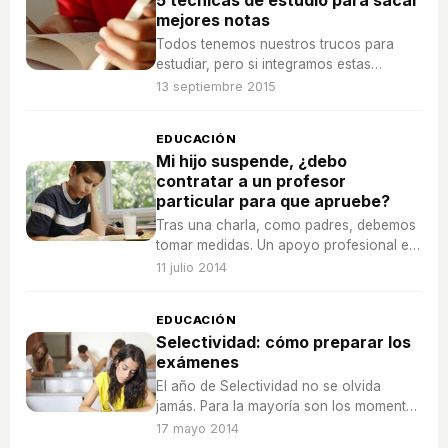
5 técnicas de estudio para sacar
mejores notas
Todos tenemos nuestros trucos para
estudiar, pero si integramos estas
técnicas de estudio nuestro rendimiento
13 septiembre 2015
mejorará.
EDUCACIÓN
Mi hijo suspende, ¿debo
contratar a un profesor
particular para que apruebe?
Tras una charla, como padres, debemos
tomar medidas. Un apoyo profesional es
una opción pero durante las vacaciones
11 julio 2014
también deben disfrutar.
EDUCACIÓN
Selectividad: cómo preparar los
exámenes
El año de Selectividad no se olvida
jamás. Para la mayoría son los momentos
más duros. ¿Quieres sobrellevar mejor la
17 mayo 2014
época que marcará tu futuro?