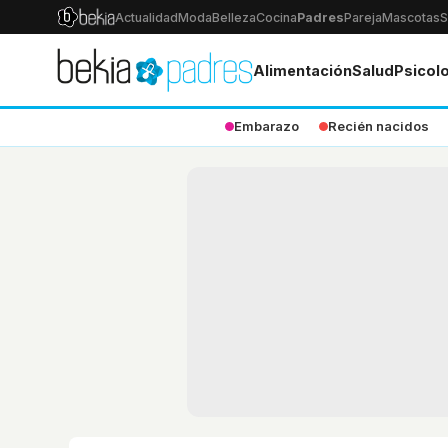
Actualidad
Moda
Belleza
Cocina
Padres
Pareja
Mascotas
S
Alimentación
Salud
Psicol
Embarazo
Recién nacidos