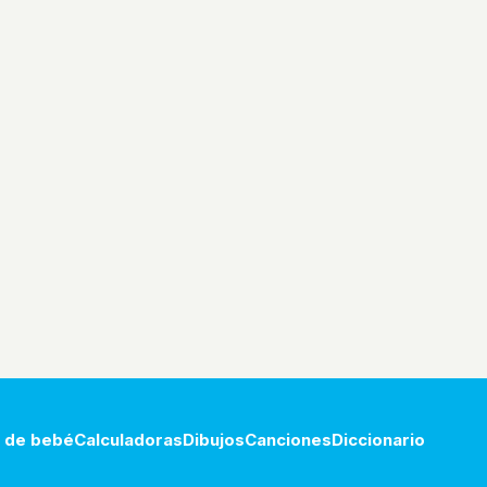
 de bebé
Calculadoras
Dibujos
Canciones
Diccionario