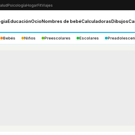
alud
Psicología
Hogar
Fit
Viajes
ogia
Educación
Ocio
Nombres de bebé
Calculadoras
Dibujos
Ca
Bebés
Niños
Preescolares
Escolares
Preadolescen