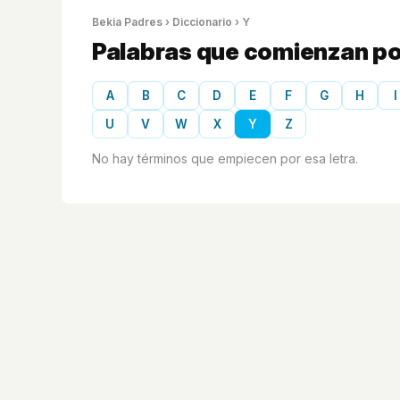
Bekia Padres
›
Diccionario
› Y
Palabras que comienzan por
A
B
C
D
E
F
G
H
I
U
V
W
X
Y
Z
No hay términos que empiecen por esa letra.