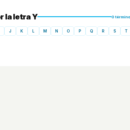
 la letra Y
0 términ
J
K
L
M
N
O
P
Q
R
S
T