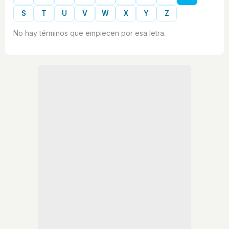
S
T
U
V
W
X
Y
Z
No hay términos que empiecen por esa letra.