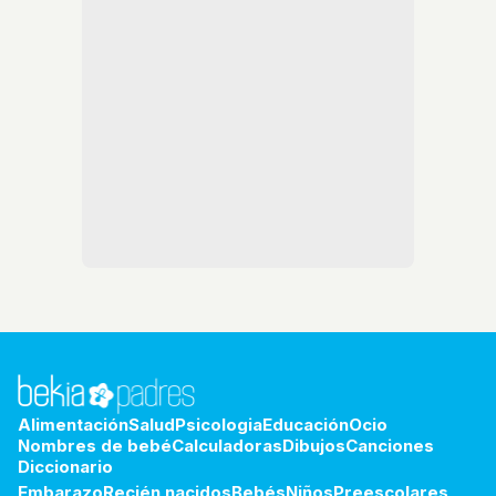
Alimentación
Salud
Psicologia
Educación
Ocio
Nombres de bebé
Calculadoras
Dibujos
Canciones
Diccionario
Embarazo
Recién nacidos
Bebés
Niños
Preescolares