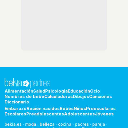
Alimentación
Salud
Psicologia
Educación
Ocio
Nombres de bebé
Calculadoras
Dibujos
Canciones
Diccionario
Embarazo
Recién nacidos
Bebés
Niños
Preescolares
Escolares
Preadolescentes
Adolescentes
Jóvenes
bekia.es
·
moda
·
belleza
·
cocina
·
padres
·
pareja
·