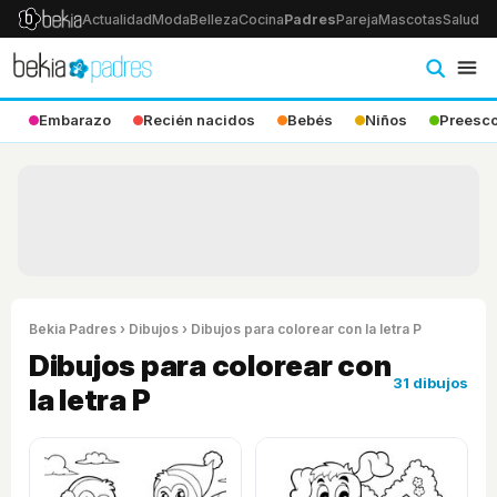
Actualidad
Moda
Belleza
Cocina
Padres
Pareja
Mascotas
Salud
Ps
Embarazo
Recién nacidos
Bebés
Niños
Preesco
Bekia Padres
›
Dibujos
› Dibujos para colorear con la letra P
Dibujos para colorear con
31 dibujos
la letra P