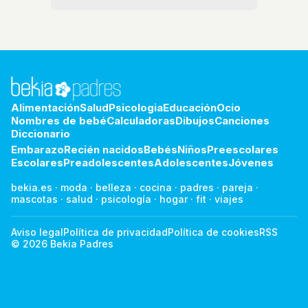
Alimentación
Salud
Psicologia
Educación
Ocio
Nombres de bebé
Calculadoras
Dibujos
Canciones
Diccionario
Embarazo
Recién nacidos
Bebés
Niños
Preescolares
Escolares
Preadolescentes
Adolescentes
Jóvenes
bekia.es
·
moda
·
belleza
·
cocina
·
padres
·
pareja
·
mascotas
·
salud
·
psicología
·
hogar
·
fit
·
viajes
Aviso legal
Política de privacidad
Política de cookies
RSS
© 2026 Bekia Padres