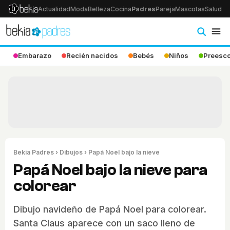
Actualidad
Moda
Belleza
Cocina
Padres
Pareja
Mascotas
Salud
Ps
Embarazo
Recién nacidos
Bebés
Niños
Preesco
Bekia Padres
›
Dibujos
› Papá Noel bajo la nieve
Papá Noel bajo la nieve para
colorear
Dibujo navideño de Papá Noel para colorear.
Santa Claus aparece con un saco lleno de