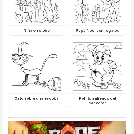
Niña en otoño
Papá Noel con regalos
Gato sobre una escoba
Pollito saliendo del
cascarón