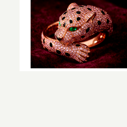
Belleza indomable
El diamante que simboliza la feminidad
indomable