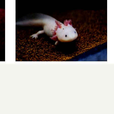
¿Sabías que existen?
Estas criaturas existen y parecen sacadas de
otro planeta