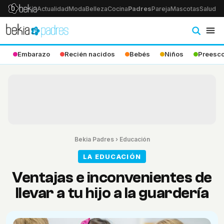
Actualidad
Moda
Belleza
Cocina
Padres
Pareja
Mascotas
Salud
Ps
Embarazo
Recién nacidos
Bebés
Niños
Preesco
Bekia Padres
›
Educación
LA EDUCACIÓN
Ventajas e inconvenientes de
llevar a tu hijo a la guardería