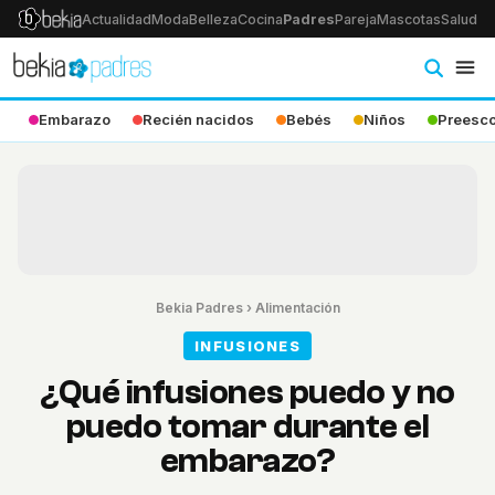
Actualidad
Moda
Belleza
Cocina
Padres
Pareja
Mascotas
Salud
Ps
Embarazo
Recién nacidos
Bebés
Niños
Preesco
Bekia Padres
›
Alimentación
INFUSIONES
¿Qué infusiones puedo y no
puedo tomar durante el
embarazo?