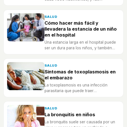
descubierto en 1961 por el cardiólogo
John Williams.
SALUD
Cómo hacer más fácil y
llevadera la estancia de un niño
en el hospital
Una estancia larga en el hospital puede
ser un dura para los niños, y también
para sus padres, pero cada vez existen
más recursos para que sea más
llevadero.
SALUD
Síntomas de toxoplasmosis en
el embarazo
La toxoplasmosis es una infección
parasitaria que puede traer
consecuencias graves para el bebé si
estamos embarazada.
SALUD
La bronquitis en niños
La bronquitis suele ser causada por un