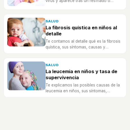
virus y aparece tras un resfriado o
infección respiratoria, es muy común,
pero algunos niños la desarrollan de
manera crónica.
SALUD
La fibrosis quística en niños al
detalle
Te contamos al detalle qué es la fibrosis
quística, sus síntomas, causas y
tratamiento, enfermedad congénita que
padecen 1 de 5000 niños.
SALUD
La leucemia en niños y tasa de
supervivencia
Te explicamos las posibles causas de la
leucemia en niños, sus síntomas,
tratamiento y la probabilidad de superar
el cáncer con éxito.