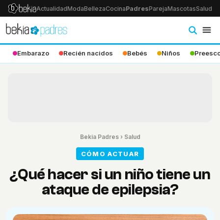
Actualidad
Moda
Belleza
Cocina
Padres
Pareja
Mascotas
Salud
Ps
Embarazo
Recién nacidos
Bebés
Niños
Preesco
Bekia Padres
›
Salud
CÓMO ACTUAR
¿Qué hacer si un niño tiene un
ataque de epilepsia?