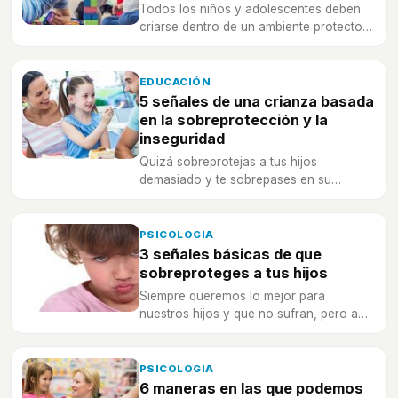
Todos los niños y adolescentes deben
criarse dentro de un ambiente protector
dentro de su familia, ¿qué es? ¡No lo
confundas con la sobreprotección!
EDUCACIÓN
5 señales de una crianza basada
en la sobreprotección y la
inseguridad
Quizá sobreprotejas a tus hijos
demasiado y te sobrepases en su
crianza a causa de tu inseguridad y tus
miedos. ¿Cumples estas 5 señales?
PSICOLOGIA
3 señales básicas de que
sobreproteges a tus hijos
Siempre queremos lo mejor para
nuestros hijos y que no sufran, pero a
veces podemos estar cayendo en un
estilo de crianza sobreprotector que es
muy negativo para ellos.
PSICOLOGIA
6 maneras en las que podemos