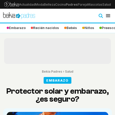
Actualidad
Moda
Belleza
Cocina
Padres
Pareja
Mascotas
Salud
Ps
Embarazo
Recién nacidos
Bebés
Niños
Preesco
Bekia Padres
›
Salud
EMBARAZO
Protector solar y embarazo,
¿es seguro?