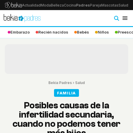
Actualidad
Moda
Belleza
Cocina
Padres
Pareja
Mascotas
Salud
Ps
Embarazo
Recién nacidos
Bebés
Niños
Preesco
Bekia Padres
›
Salud
FAMILIA
Posibles causas de la
infertilidad secundaria,
cuando no podemos tener