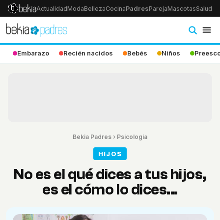
Actualidad
Moda
Belleza
Cocina
Padres
Pareja
Mascotas
Salud
Ps
Embarazo
Recién nacidos
Bebés
Niños
Preesco
Bekia Padres
›
Psicologia
HIJOS
No es el qué dices a tus hijos,
es el cómo lo dices...