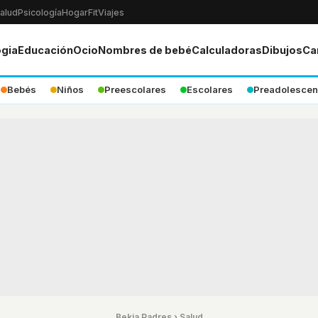
alud
Psicología
Hogar
Fit
Viajes
ogia
Educación
Ocio
Nombres de bebé
Calculadoras
Dibujos
Ca
Bebés
Niños
Preescolares
Escolares
Preadolescen
Bekia Padres
›
Salud