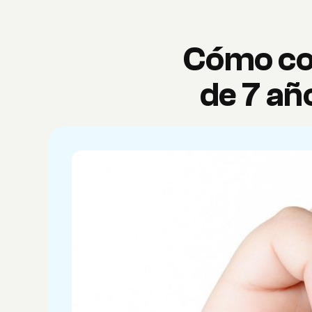
Cómo co
de 7 añ