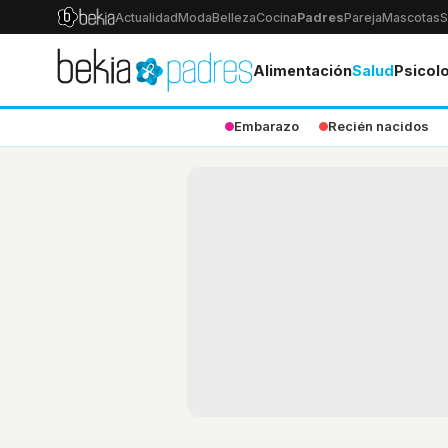
Actualidad
Moda
Belleza
Cocina
Padres
Pareja
Mascotas
S
Alimentación
Salud
Psicol
Embarazo
Recién nacidos