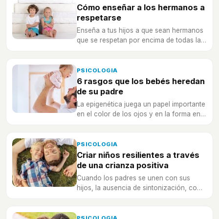
Cómo enseñar a los hermanos a
respetarse
Enseña a tus hijos a que sean hermanos
que se respetan por encima de todas las
cosas
PSICOLOGIA
6 rasgos que los bebés heredan
de su padre
La epigenética juega un papel importante
en el color de los ojos y en la forma en
que se ve físicamente una persona.
PSICOLOGIA
Criar niños resilientes a través
de una crianza positiva
Cuando los padres se unen con sus
hijos, la ausencia de sintonización, como
la depresión materna, es devastadora.
PSICOLOGIA