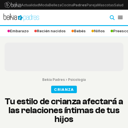
Actualidad
Moda
Belleza
Cocina
Padres
Pareja
Mascotas
Salud
Ps
Embarazo
Recién nacidos
Bebés
Niños
Preesco
Bekia Padres
›
Psicologia
CRIANZA
Tu estilo de crianza afectará a
las relaciones íntimas de tus
hijos