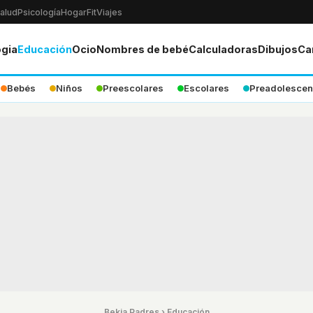
alud
Psicología
Hogar
Fit
Viajes
ogia
Educación
Ocio
Nombres de bebé
Calculadoras
Dibujos
Ca
Bebés
Niños
Preescolares
Escolares
Preadolescen
Bekia Padres
›
Educación