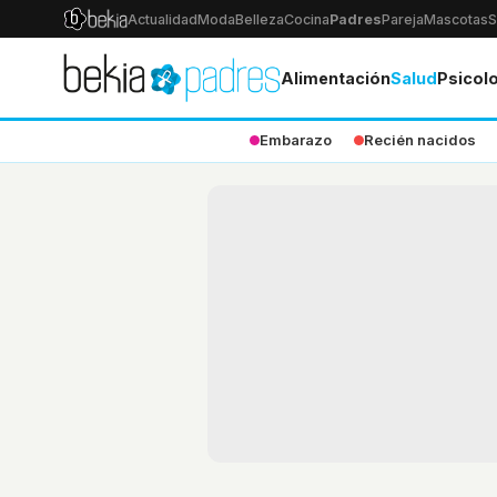
Actualidad
Moda
Belleza
Cocina
Padres
Pareja
Mascotas
S
Alimentación
Salud
Psicol
Embarazo
Recién nacidos