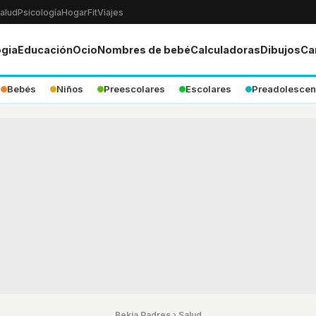
alud
Psicología
Hogar
Fit
Viajes
ogia
Educación
Ocio
Nombres de bebé
Calculadoras
Dibujos
Ca
Bebés
Niños
Preescolares
Escolares
Preadolescen
Bekia Padres
›
Salud