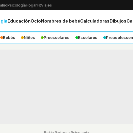
alud
Psicología
Hogar
Fit
Viajes
ogia
Educación
Ocio
Nombres de bebé
Calculadoras
Dibujos
Ca
Bebés
Niños
Preescolares
Escolares
Preadolescen
Bekia Padres
›
Psicologia