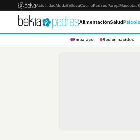
Actualidad
Moda
Belleza
Cocina
Padres
Pareja
Mascotas
S
Alimentación
Salud
Psicol
Embarazo
Recién nacidos