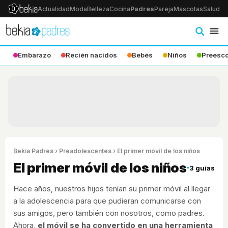
Actualidad
Moda
Belleza
Cocina
Padres
Pareja
Mascotas
Salud
Ps
Embarazo
Recién nacidos
Bebés
Niños
Preesco
Bekia Padres
›
Preadolescentes
› El primer móvil de los niños
El primer móvil de los niños
3 guías
Hace años, nuestros hijos tenían su primer móvil al llegar
a la adolescencia para que pudieran comunicarse con
sus amigos, pero también con nosotros, como padres.
Ahora,
el móvil se ha convertido en una herramienta