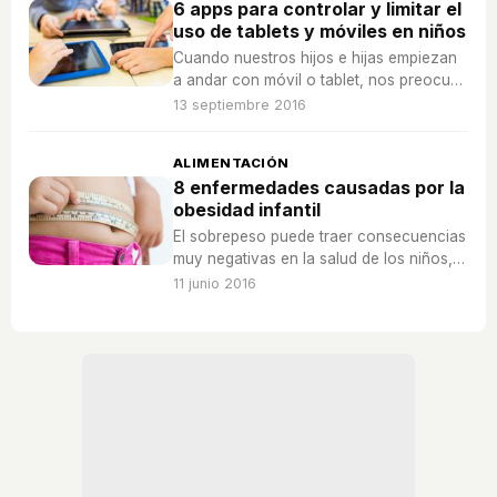
6 apps para controlar y limitar el
uso de tablets y móviles en niños
Cuando nuestros hijos e hijas empiezan
a andar con móvil o tablet, nos preocupa
que puedan poner en peligro su
13 septiembre 2016
seguridad o acceder a micropagos, con
estas apps no nos preocuparemos más.
ALIMENTACIÓN
8 enfermedades causadas por la
obesidad infantil
El sobrepeso puede traer consecuencias
muy negativas en la salud de los niños,
retrasa su crecimiento y aumenta la
11 junio 2016
probabilidad de desarrollar
enfermedades, como el asma.