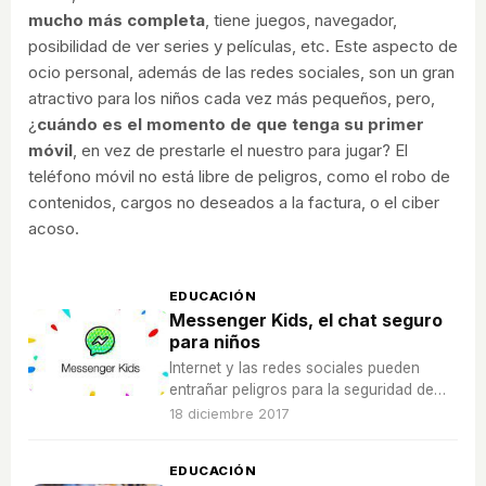
mucho más completa
, tiene juegos, navegador,
posibilidad de ver series y películas, etc. Este aspecto de
ocio personal, además de las redes sociales, son un gran
atractivo para los niños cada vez más pequeños, pero,
¿
cuándo es el momento de que tenga su primer
móvil
, en vez de prestarle el nuestro para jugar? El
teléfono móvil no está libre de peligros, como el robo de
contenidos, cargos no deseados a la factura, o el ciber
acoso.
EDUCACIÓN
Messenger Kids, el chat seguro
para niños
Internet y las redes sociales pueden
entrañar peligros para la seguridad de
los niños, por eso Facebook ha credo
18 diciembre 2017
esta app para que los niños puedan
chatear con familia y amigos.
EDUCACIÓN