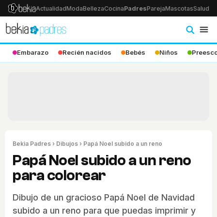
Actualidad
Moda
Belleza
Cocina
Padres
Pareja
Mascotas
Salud
Ps
Embarazo
Recién nacidos
Bebés
Niños
Preesco
Bekia Padres
›
Dibujos
› Papá Noel subido a un reno
Papá Noel subido a un reno
para colorear
Dibujo de un gracioso Papá Noel de Navidad
subido a un reno para que puedas imprimir y