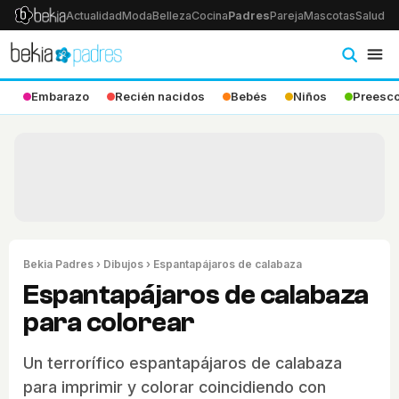
Actualidad
Moda
Belleza
Cocina
Padres
Pareja
Mascotas
Salud
Ps
Embarazo
Recién nacidos
Bebés
Niños
Preesco
Bekia Padres
›
Dibujos
› Espantapájaros de calabaza
Espantapájaros de calabaza
para colorear
Un terrorífico espantapájaros de calabaza
para imprimir y colorar coincidiendo con