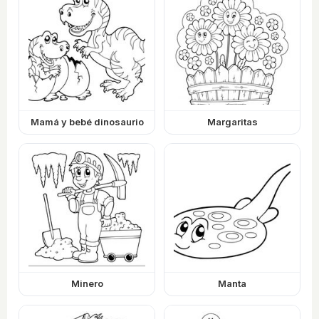
Mamá y bebé dinosaurio
Margaritas
Minero
Manta