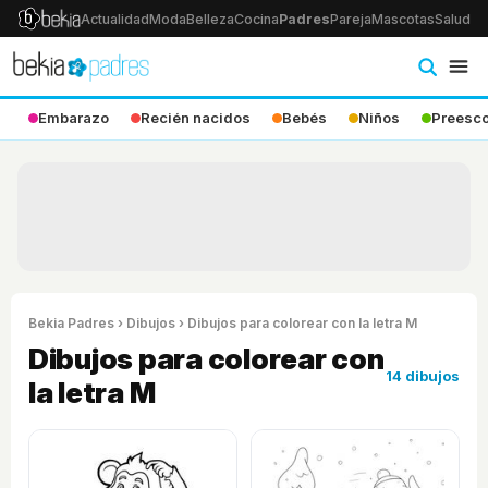
Actualidad
Moda
Belleza
Cocina
Padres
Pareja
Mascotas
Salud
Ps
Embarazo
Recién nacidos
Bebés
Niños
Preesco
Bekia Padres
›
Dibujos
› Dibujos para colorear con la letra M
Dibujos para colorear con
14 dibujos
la letra M