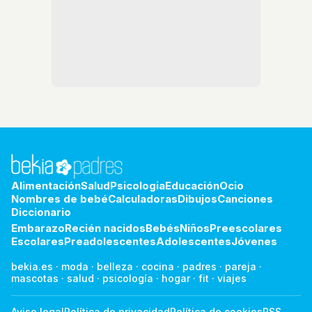
Alimentación
Salud
Psicologia
Educación
Ocio
Nombres de bebé
Calculadoras
Dibujos
Canciones
Diccionario
Embarazo
Recién nacidos
Bebés
Niños
Preescolares
Escolares
Preadolescentes
Adolescentes
Jóvenes
bekia.es
·
moda
·
belleza
·
cocina
·
padres
·
pareja
·
mascotas
·
salud
·
psicología
·
hogar
·
fit
·
viajes
Aviso legal
Política de privacidad
Política de cookies
RSS