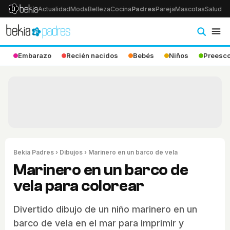
Actualidad
Moda
Belleza
Cocina
Padres
Pareja
Mascotas
Salud
Ps
Embarazo
Recién nacidos
Bebés
Niños
Preesco
Bekia Padres
›
Dibujos
› Marinero en un barco de vela
Marinero en un barco de
vela para colorear
Divertido dibujo de un niño marinero en un
barco de vela en el mar para imprimir y