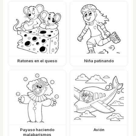
Ratones en el queso
Niña patinando
Payaso haciendo
Avión
malabarismos