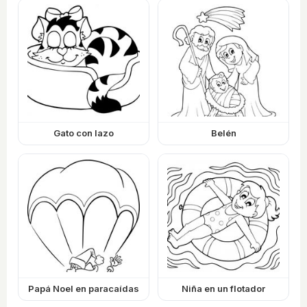
Gato con lazo
Belén
Papá Noel en paracaídas
Niña en un flotador