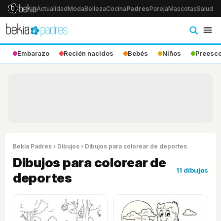
Actualidad
Moda
Belleza
Cocina
Padres
Pareja
Mascotas
Salud
Ps
Embarazo
Recién nacidos
Bebés
Niños
Preesco
Bekia Padres
›
Dibujos
› Dibujos para colorear de deportes
Dibujos para colorear de
11 dibujos
deportes