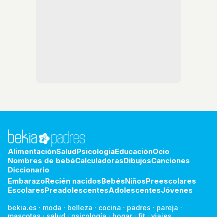
Alimentación
Salud
Psicologia
Educación
Ocio
Nombres de bebé
Calculadoras
Dibujos
Canciones
Diccionario
Embarazo
Recién nacidos
Bebés
Niños
Preescolares
Escolares
Preadolescentes
Adolescentes
Jóvenes
bekia.es
·
moda
·
belleza
·
cocina
·
padres
·
pareja
·
mascotas
·
salud
·
psicología
·
hogar
·
fit
·
viajes