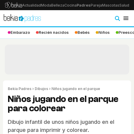
Actualidad
Moda
Belleza
Cocina
Padres
Pareja
Mascotas
Salud
Ps
Embarazo
Recién nacidos
Bebés
Niños
Preesco
Bekia Padres
›
Dibujos
› Niños jugando en el parque
Niños jugando en el parque
para colorear
Dibujo infantil de unos niños jugando en el
parque para imprimir y colorear.