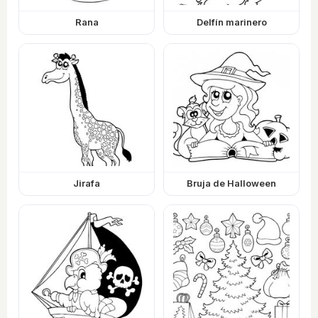
Rana
Delfín marinero
Jirafa
Bruja de Halloween