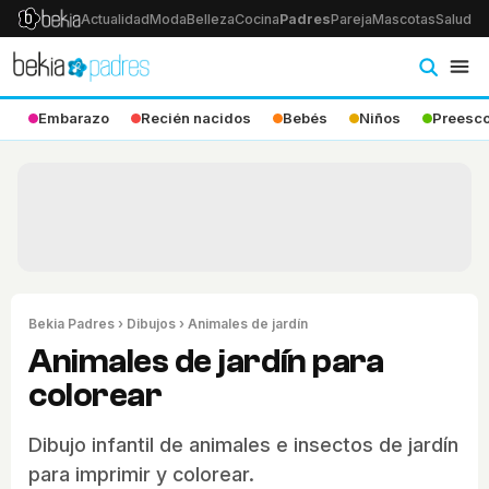
Actualidad
Moda
Belleza
Cocina
Padres
Pareja
Mascotas
Salud
Ps
Embarazo
Recién nacidos
Bebés
Niños
Preesco
Bekia Padres
›
Dibujos
› Animales de jardín
Animales de jardín para
colorear
Dibujo infantil de animales e insectos de jardín
para imprimir y colorear.