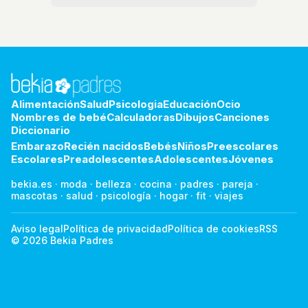
Alimentación
Salud
Psicologia
Educación
Ocio
Nombres de bebé
Calculadoras
Dibujos
Canciones
Diccionario
Embarazo
Recién nacidos
Bebés
Niños
Preescolares
Escolares
Preadolescentes
Adolescentes
Jóvenes
bekia.es
·
moda
·
belleza
·
cocina
·
padres
·
pareja
·
mascotas
·
salud
·
psicología
·
hogar
·
fit
·
viajes
Aviso legal
Política de privacidad
Política de cookies
RSS
© 2026 Bekia Padres