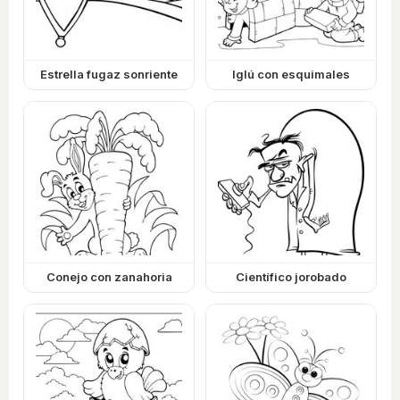
Estrella fugaz sonriente
Iglú con esquimales
Conejo con zanahoria
Científico jorobado