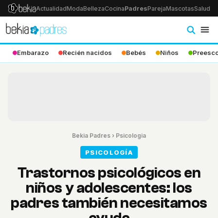
Actualidad
Moda
Belleza
Cocina
Padres
Pareja
Mascotas
Salud
Ps
Embarazo
Recién nacidos
Bebés
Niños
Preesco
Bekia Padres
›
Psicologia
PSICOLOGÍA
Trastornos psicológicos en
niños y adolescentes: los
padres también necesitamos