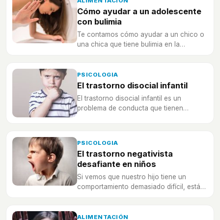
ALIMENTACIÓN
Cómo ayudar a un adolescente
con bulimia
Te contamos cómo ayudar a un chico o
una chica que tiene bulimia en la
adolescencia, para acompañarle en su
proceso de recuperación.
PSICOLOGIA
El trastorno disocial infantil
El trastorno disocial infantil es un
problema de conducta que tienen
algunos niños y adolescentes y les
hacen comportarse mal con las
personas de alrededor.
PSICOLOGIA
El trastorno negativista
desafiante en niños
Si vemos que nuestro hijo tiene un
comportamiento demasiado difícil, está
siempre enfadado de manera muy
extraña, es posible que estemos ante un
trastorno negativista desafiante.
ALIMENTACIÓN