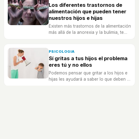
Los diferentes trastornos de
alimentación que pueden tener
nuestros hijos e hijas
Existen más trastornos de la alimentación
más allá de la anorexia y la bulimia, te
mostramos algunos a los que tus hijos
adolescentes pueden ser vulnerables.
PSICOLOGIA
Sí gritas a tus hijos el problema
eres tú y no ellos
Podemos pensar que gritar a los hijos e
hijas les ayudará a saber lo que deben y
no hacer, pero en realidad solo es un
reflejo de tus problemas y debes dejar de
hacerlo.