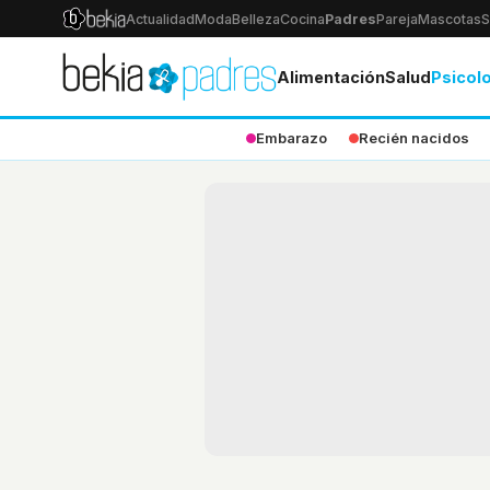
Actualidad
Moda
Belleza
Cocina
Padres
Pareja
Mascotas
S
Alimentación
Salud
Psicol
Embarazo
Recién nacidos