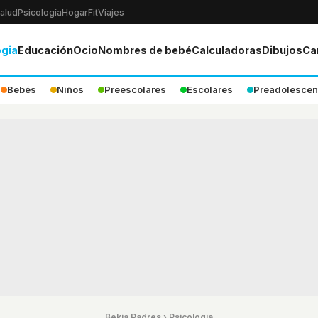
alud
Psicología
Hogar
Fit
Viajes
ogia
Educación
Ocio
Nombres de bebé
Calculadoras
Dibujos
Ca
Bebés
Niños
Preescolares
Escolares
Preadolescen
Bekia Padres
›
Psicologia