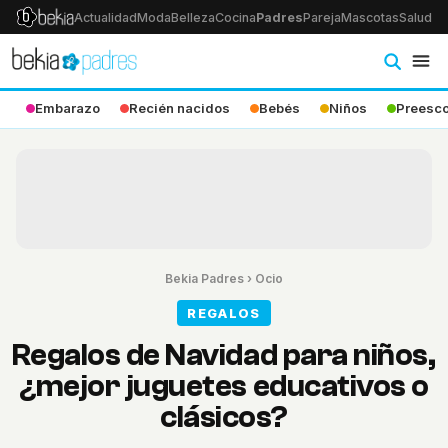
Actualidad
Moda
Belleza
Cocina
Padres
Pareja
Mascotas
Salud
Ps
Embarazo
Recién nacidos
Bebés
Niños
Preesco
Bekia Padres
›
Ocio
REGALOS
Regalos de Navidad para niños,
¿mejor juguetes educativos o
clásicos?