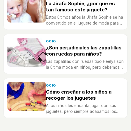
La Jirafa Sophie, ¿por qué es
tan famoso este juguete?
Estos últimos años la Jirafa Sophie se ha
convertido en el juguete de moda para
los bebés, ¡todos los famosos lo tienen!
OCIO
¿Son perjudiciales las zapatillas
con ruedas para niños?
Las zapatillas con ruedas tipo Heelys son
la última moda en niños, pero debemos
de tomar una serie de precauciones para
evitar que causen caídas o daños en los
pies.
OCIO
Cómo enseñar a los niños a
recoger los juguetes
A los niños les encanta jugar con sus
juguetes, pero siempre acabamos los
adultos recogiéndolos, ¿cómo
enseñarles a hacerlo ellos mismos?