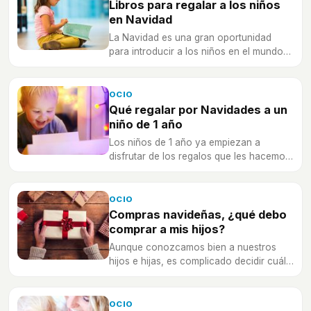
Libros para regalar a los niños
en Navidad
La Navidad es una gran oportunidad
para introducir a los niños en el mundo
de la literatura y promover la lectura, os
damos recomendaciones para diferentes
edades.
OCIO
Qué regalar por Navidades a un
niño de 1 año
Los niños de 1 año ya empiezan a
disfrutar de los regalos que les hacemos,
pero en Navidades, ¿qué es lo mejor?
OCIO
Compras navideñas, ¿qué debo
comprar a mis hijos?
Aunque conozcamos bien a nuestros
hijos e hijas, es complicado decidir cuál
será el regalo ideal para las Navidades.
OCIO