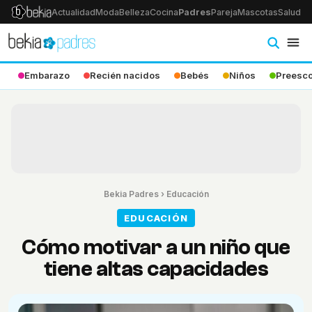
Actualidad
Moda
Belleza
Cocina
Padres
Pareja
Mascotas
Salud
Ps
Embarazo
Recién nacidos
Bebés
Niños
Preesco
Bekia Padres
›
Educación
EDUCACIÓN
Cómo motivar a un niño que
tiene altas capacidades