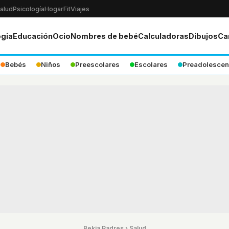
alud
Psicología
Hogar
Fit
Viajes
ogia
Educación
Ocio
Nombres de bebé
Calculadoras
Dibujos
Ca
Bebés
Niños
Preescolares
Escolares
Preadolescen
Bekia Padres
›
Salud