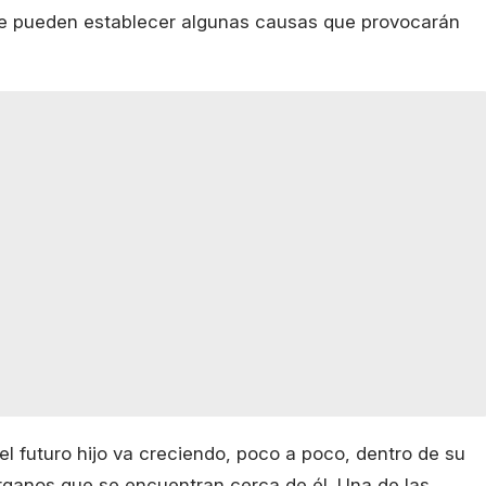
e se pueden establecer algunas causas que provocarán
l futuro hijo va creciendo, poco a poco, dentro de su
rganos que se encuentran cerca de él. Una de las