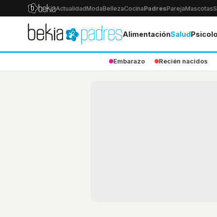
Actualidad
Moda
Belleza
Cocina
Padres
Pareja
Mascotas
S
Alimentación
Salud
Psicol
Embarazo
Recién nacidos