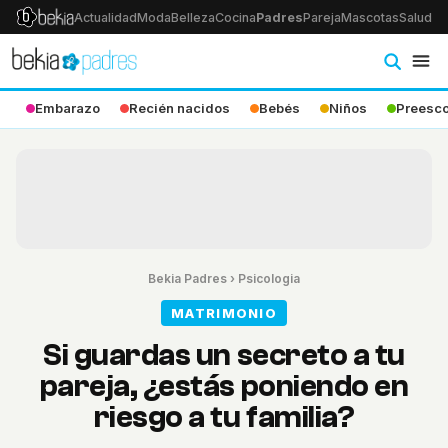
Actualidad
Moda
Belleza
Cocina
Padres
Pareja
Mascotas
Salud
Ps
Embarazo
Recién nacidos
Bebés
Niños
Preesco
Bekia Padres
›
Psicologia
MATRIMONIO
Si guardas un secreto a tu
pareja, ¿estás poniendo en
riesgo a tu familia?