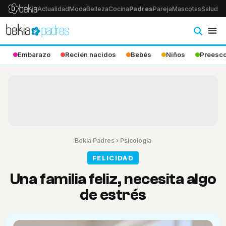
Actualidad
Moda
Belleza
Cocina
Padres
Pareja
Mascotas
Salud
Ps
Embarazo
Recién nacidos
Bebés
Niños
Preesco
Bekia Padres
›
Psicologia
FELICIDAD
Una familia feliz, necesita algo
de estrés