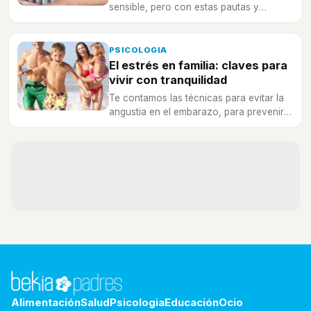
sensible, pero con estas pautas y
consejos podrás conseguir que sea feliz.
PSICOLOGIA
El estrés en familia: claves para
vivir con tranquilidad
Te contamos las técnicas para evitar la
angustia en el embarazo, para prevenir
discusiones en familia que afecten a los
hijos y para curar la obsesión por el
trabajo.
Alimentación
Salud
Psicologia
Educación
Ocio