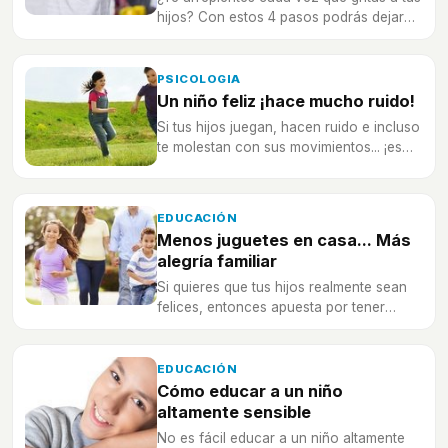
hijos? Con estos 4 pasos podrás dejar
de hacerlo para siempre.
PSICOLOGIA
Un niño feliz ¡hace mucho ruido!
Si tus hijos juegan, hacen ruido e incluso
te molestan con sus movimientos... ¡es
que son felices! No coartes su felicidad.
EDUCACIÓN
Menos juguetes en casa... Más
alegría familiar
Si quieres que tus hijos realmente sean
felices, entonces apuesta por tener
menos juguetes en casa.
EDUCACIÓN
Cómo educar a un niño
altamente sensible
No es fácil educar a un niño altamente