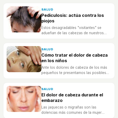
bebé.
SALUD
Pediculosis: actúa contra los
piojos
Estos desagradables "visitantes" se
adueñan de las cabezas de nuestros
niños y depositan sus huevos -las
desagradables liendres- en sus cabellos.
SALUD
Cómo tratar el dolor de cabeza
en los niños
Ante los dolores de cabeza de los más
pequeños te presentamos las posibles
causas, el diagnóstico y el tratamiento
más recomendable a seguir.
SALUD
El dolor de cabeza durante el
embarazo
Las jaquecas o migrañas son las
dolencias más comunes de la mujer
durante el embarazo. Te contamos por