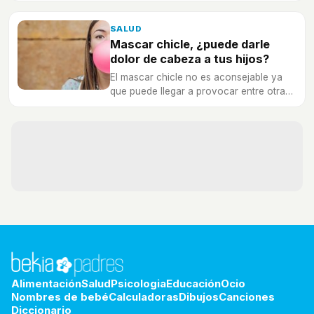
qué se producen, cómo prevenirlas y
tratarlas.
SALUD
Mascar chicle, ¿puede darle
dolor de cabeza a tus hijos?
El mascar chicle no es aconsejable ya
que puede llegar a provocar entre otras
fuertes dolores de cabeza en los niños.
Alimentación
Salud
Psicologia
Educación
Ocio
Nombres de bebé
Calculadoras
Dibujos
Canciones
Diccionario