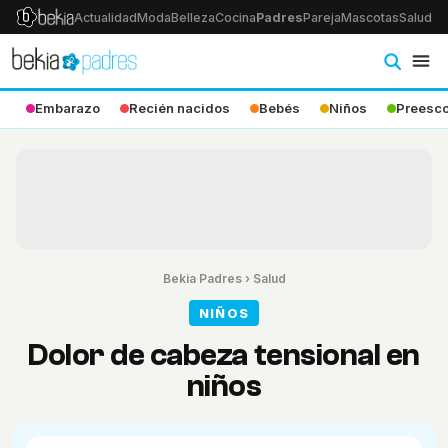
Actualidad
Moda
Belleza
Cocina
Padres
Pareja
Mascotas
Salud
Ps
Embarazo
Recién nacidos
Bebés
Niños
Preesco
Bekia Padres
›
Salud
NIÑOS
Dolor de cabeza tensional en
niños