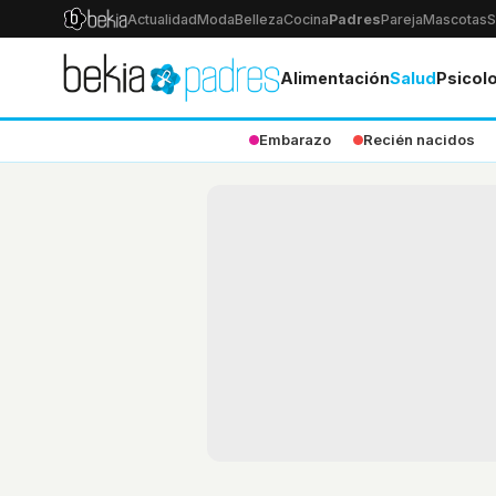
Actualidad
Moda
Belleza
Cocina
Padres
Pareja
Mascotas
S
Alimentación
Salud
Psicol
Embarazo
Recién nacidos