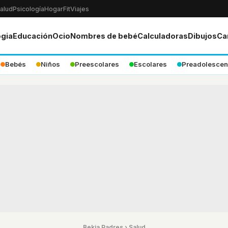
alud
Psicología
Hogar
Fit
Viajes
ogia
Educación
Ocio
Nombres de bebé
Calculadoras
Dibujos
Ca
Bebés
Niños
Preescolares
Escolares
Preadolescen
Bekia Padres
›
Salud