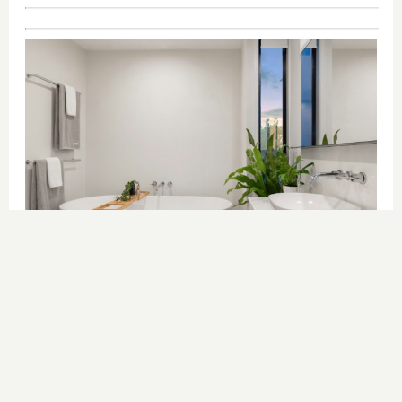
El truco contra la cal
Di adiós a la cal del baño con estos
sencillos consejos