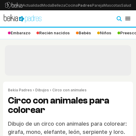
Actualidad
Moda
Belleza
Cocina
Padres
Pareja
Mascotas
Salud
Ps
Embarazo
Recién nacidos
Bebés
Niños
Preesco
Bekia Padres
›
Dibujos
› Circo con animales
Circo con animales para
colorear
Dibujo de un circo con animales para colorear:
girafa, mono, elefante, león, serpiente y loro.