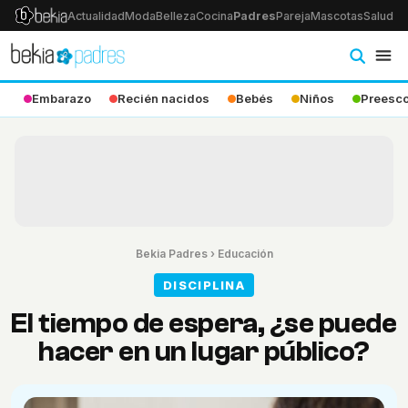
Actualidad
Moda
Belleza
Cocina
Padres
Pareja
Mascotas
Salud
Ps
Embarazo
Recién nacidos
Bebés
Niños
Preesco
Bekia Padres
›
Educación
DISCIPLINA
El tiempo de espera, ¿se puede
hacer en un lugar público?