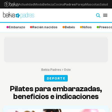
Actualidad
Moda
Belleza
Cocina
Padres
Pareja
Mascotas
Salud
Ps
Embarazo
Recién nacidos
Bebés
Niños
Preesco
Bekia Padres
›
Ocio
DEPORTE
Pilates para embarazadas,
beneficios e indicaciones