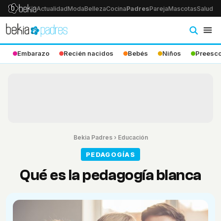
Actualidad
Moda
Belleza
Cocina
Padres
Pareja
Mascotas
Salud
Ps
Embarazo
Recién nacidos
Bebés
Niños
Preesco
Bekia Padres
›
Educación
PEDAGOGÍAS
Qué es la pedagogía blanca