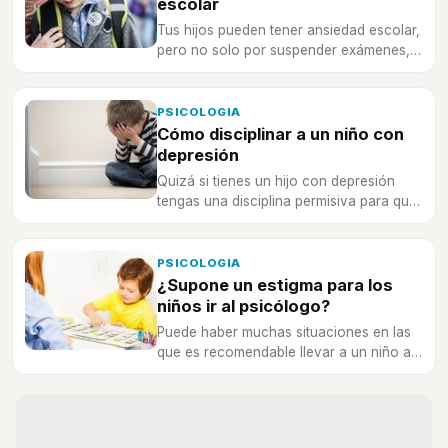
escolar
Tus hijos pueden tener ansiedad escolar,
pero no solo por suspender exámenes,
hay otros factores que pueden afectar,
¡hay que buscar soluciones cuanto
antes!
PSICOLOGIA
Cómo disciplinar a un niño con
depresión
Quizá si tienes un hijo con depresión
tengas una disciplina permisiva para que
no se ponga peor, pero esto no es lo
correcto.
PSICOLOGIA
¿Supone un estigma para los
niños ir al psicólogo?
Puede haber muchas situaciones en las
que es recomendable llevar a un niño al
psicólogo, pero no debe convertirse en
un estigma para él.