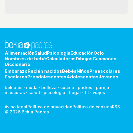
Alimentación
Salud
Psicologia
Educación
Ocio
Nombres de bebé
Calculadoras
Dibujos
Canciones
Diccionario
Embarazo
Recién nacidos
Bebés
Niños
Preescolares
Escolares
Preadolescentes
Adolescentes
Jóvenes
bekia.es
·
moda
·
belleza
·
cocina
·
padres
·
pareja
·
mascotas
·
salud
·
psicología
·
hogar
·
fit
·
viajes
Aviso legal
Política de privacidad
Política de cookies
RSS
© 2026 Bekia Padres