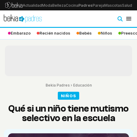
Actualidad
Moda
Belleza
Cocina
Padres
Pareja
Mascotas
Salud
Ps
Embarazo
Recién nacidos
Bebés
Niños
Preesco
Bekia Padres
›
Educación
NIÑOS
Qué si un niño tiene mutismo
selectivo en la escuela