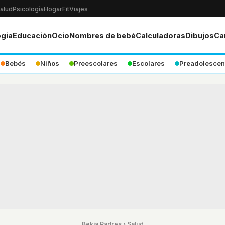
alud
Psicología
Hogar
Fit
Viajes
ogia
Educación
Ocio
Nombres de bebé
Calculadoras
Dibujos
Ca
Bebés
Niños
Preescolares
Escolares
Preadolescen
Bekia Padres
›
Salud