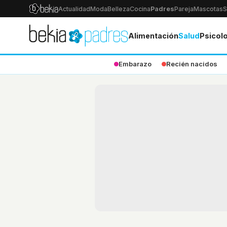
Actualidad
Moda
Belleza
Cocina
Padres
Pareja
Mascotas
S
Alimentación
Salud
Psicol
Embarazo
Recién nacidos