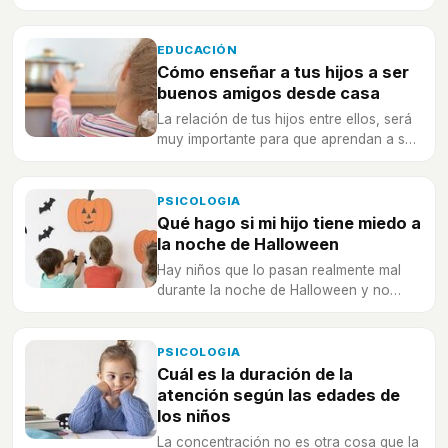
vida para tener éxito en diferentes
ámbitos.
EDUCACIÓN
Cómo enseñar a tus hijos a ser
buenos amigos desde casa
La relación de tus hijos entre ellos, será
muy importante para que aprendan a ser
buenos amigos fuera de casa.
PSICOLOGIA
Qué hago si mi hijo tiene miedo a
la noche de Halloween
Hay niños que lo pasan realmente mal
durante la noche de Halloween y no
disfrutan a la hora de disfrazarse de
monstruos o vampiros.
PSICOLOGIA
Cuál es la duración de la
atención según las edades de
los niños
La concentración no es otra cosa que la