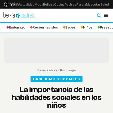
Actualidad
Moda
Belleza
Cocina
Padres
Pareja
Mascotas
Salud
Ps
Embarazo
Recién nacidos
Bebés
Niños
Preesco
Bekia Padres
›
Psicologia
HABILIDADES SOCIALES
La importancia de las
habilidades sociales en los
niños