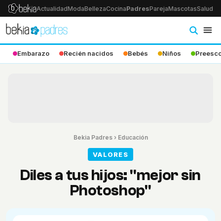
Actualidad
Moda
Belleza
Cocina
Padres
Pareja
Mascotas
Salud
Ps
Embarazo
Recién nacidos
Bebés
Niños
Preesco
Bekia Padres
›
Educación
VALORES
Diles a tus hijos: "mejor sin
Photoshop"