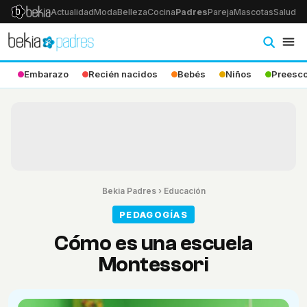
Actualidad
Moda
Belleza
Cocina
Padres
Pareja
Mascotas
Salud
Ps
Embarazo
Recién nacidos
Bebés
Niños
Preesco
Bekia Padres
›
Educación
PEDAGOGÍAS
Cómo es una escuela
Montessori